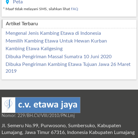
Peta
* Maaf tidak melayani SMS, silahkan lihat
FAQ
Artikel Terbaru
Mengenal Jenis Kambing Etawa di Indonesia
Memilih Kambing Etawa Untuk Hewan Kurban
Kambing Etawa Kaligesing
Dibuka Pengiriman Massal Sumatra 10 Juni 2020
Dibuka Pengiriman Kambing Etawa Tujuan Jawa 26 Maret
2019
Nomor: 229/BH.CV/VIII/2010/PN.Lmj
Jl. Semeru No.99, Purwosono, Sumbersuko, Kabupaten
Lumajang, Jawa Timur 67316, Indonesia Kabupaten Lumajang