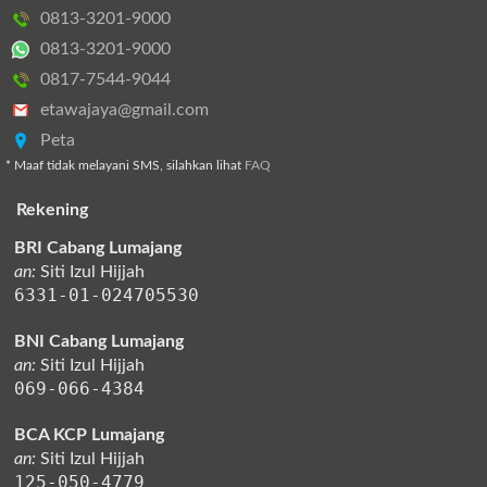
0813-3201-9000
0813-3201-9000
0817-7544-9044
etawajaya@gmail.com
Peta
* Maaf tidak melayani SMS, silahkan lihat
FAQ
Rekening
BRI Cabang Lumajang
an:
Siti Izul Hijjah
6331-01-024705530
BNI Cabang Lumajang
an:
Siti Izul Hijjah
069-066-4384
BCA KCP Lumajang
an:
Siti Izul Hijjah
125-050-4779