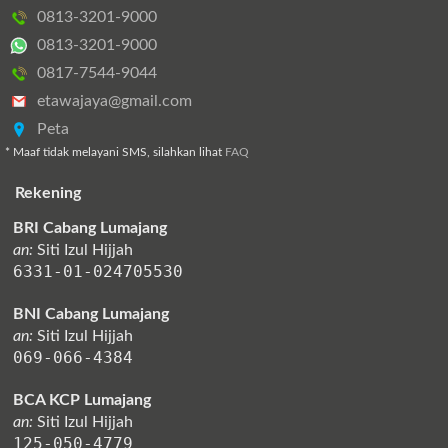
0813-3201-9000
0813-3201-9000
0817-7544-9044
etawajaya@gmail.com
Peta
* Maaf tidak melayani SMS, silahkan lihat
FAQ
Rekening
BRI Cabang Lumajang
an:
Siti Izul Hijjah
6331-01-024705530
BNI Cabang Lumajang
an:
Siti Izul Hijjah
069-066-4384
BCA KCP Lumajang
an:
Siti Izul Hijjah
125-050-4779