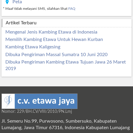
Peta
* Maaf tidak melayani SMS, silahkan lihat
FAQ
Artikel Terbaru
Mengenal Jenis Kambing Etawa di Indonesia
Memilih Kambing Etawa Untuk Hewan Kurban
Kambing Etawa Kaligesing
Dibuka Pengiriman Massal Sumatra 10 Juni 2020
Dibuka Pengiriman Kambing Etawa Tujuan Jawa 26 Maret
2019
Nomor: 229/BH.CV/VIII/2010/PN.Lmj
Jl. Semeru No.99, Purwosono, Sumbersuko, Kabupaten
Lumajang, Jawa Timur 67316, Indonesia Kabupaten Lumajang