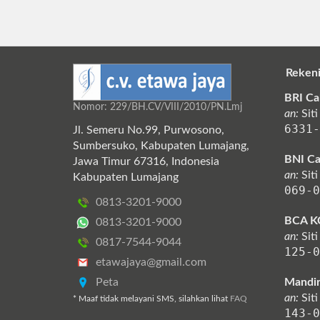
Reken
BRI Ca
Nomor: 229/BH.CV/VIII/2010/PN.Lmj
an:
Siti
6331-
Jl. Semeru No.99, Purwosono,
Sumbersuko, Kabupaten Lumajang,
BNI Ca
Jawa Timur 67316, Indonesia
an:
Siti
Kabupaten Lumajang
069-0
0813-3201-9000
BCA K
0813-3201-9000
an:
Siti
0817-7544-9044
125-0
etawajaya@gmail.com
Mandir
Peta
an:
Siti
* Maaf tidak melayani SMS, silahkan lihat
FAQ
143-0