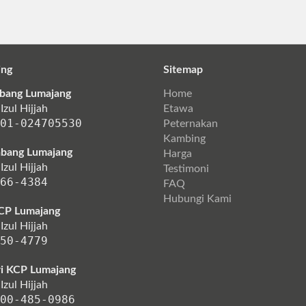
ing
Sitemap
bang Lumajang
Home
 Izul Hijjah
Etawa
01-024705530
Peternakan
Kambing
bang Lumajang
Harga
 Izul Hijjah
Testimoni
66-4384
FAQ
Hubungi Kami
CP Lumajang
 Izul Hijjah
50-4779
i KCP Lumajang
 Izul Hijjah
00-485-0986