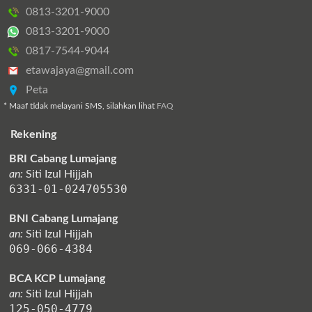
0813-3201-9000
0813-3201-9000
0817-7544-9044
etawajaya@gmail.com
Peta
* Maaf tidak melayani SMS, silahkan lihat
FAQ
Rekening
BRI Cabang Lumajang
an:
Siti Izul Hijjah
6331-01-024705530
BNI Cabang Lumajang
an:
Siti Izul Hijjah
069-066-4384
BCA KCP Lumajang
an:
Siti Izul Hijjah
125-050-4779