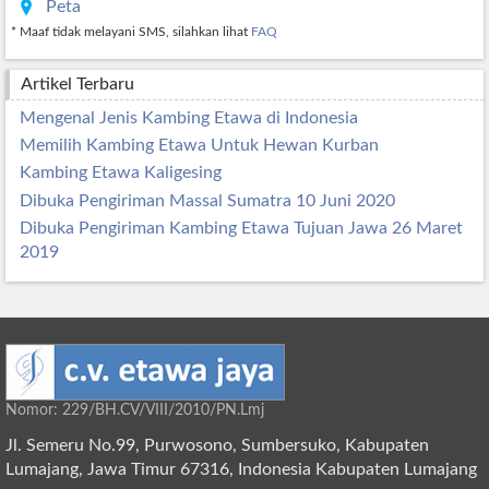
Peta
* Maaf tidak melayani SMS, silahkan lihat
FAQ
Artikel Terbaru
Mengenal Jenis Kambing Etawa di Indonesia
Memilih Kambing Etawa Untuk Hewan Kurban
Kambing Etawa Kaligesing
Dibuka Pengiriman Massal Sumatra 10 Juni 2020
Dibuka Pengiriman Kambing Etawa Tujuan Jawa 26 Maret
2019
Nomor: 229/BH.CV/VIII/2010/PN.Lmj
Jl. Semeru No.99, Purwosono, Sumbersuko, Kabupaten
Lumajang, Jawa Timur 67316, Indonesia Kabupaten Lumajang