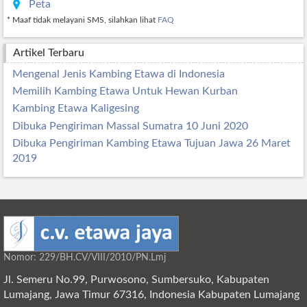
Peta
* Maaf tidak melayani SMS, silahkan lihat
FAQ
Artikel Terbaru
Mengenal Jenis Kambing Etawa di Indonesia
Memilih Kambing Etawa Untuk Hewan Kurban
Kambing Etawa Kaligesing
Dibuka Pengiriman Massal Sumatra 10 Juni 2020
Dibuka Pengiriman Kambing Etawa Tujuan Jawa 26 Maret
2019
Nomor: 229/BH.CV/VIII/2010/PN.Lmj
Jl. Semeru No.99, Purwosono, Sumbersuko, Kabupaten
Lumajang, Jawa Timur 67316, Indonesia Kabupaten Lumajang