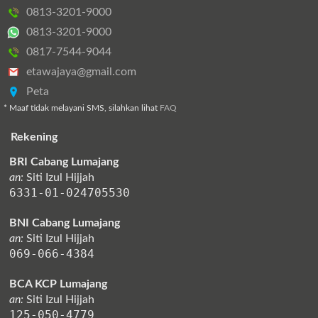
0813-3201-9000
0813-3201-9000
0817-7544-9044
etawajaya@gmail.com
Peta
* Maaf tidak melayani SMS, silahkan lihat
FAQ
Rekening
BRI Cabang Lumajang
an:
Siti Izul Hijjah
6331-01-024705530
BNI Cabang Lumajang
an:
Siti Izul Hijjah
069-066-4384
BCA KCP Lumajang
an:
Siti Izul Hijjah
125-050-4779