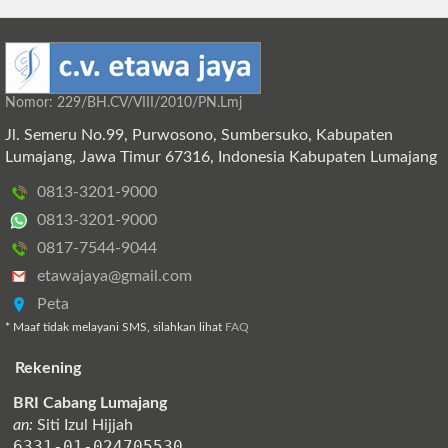
Nomor: 229/BH.CV/VIII/2010/PN.Lmj
Jl. Semeru No.99, Purwosono, Sumbersuko, Kabupaten
Lumajang, Jawa Timur 67316, Indonesia Kabupaten Lumajang
0813-3201-9000
0813-3201-9000
0817-7544-9044
etawajaya@gmail.com
Peta
* Maaf tidak melayani SMS, silahkan lihat
FAQ
Rekening
BRI Cabang Lumajang
an:
Siti Izul Hijjah
6331-01-024705530